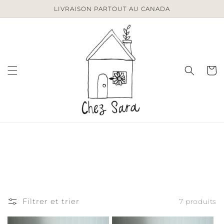
et
LIVRAISON PARTOUT AU CANADA
passer
au
contenu
Panier
Filtrer et trier
7 produits