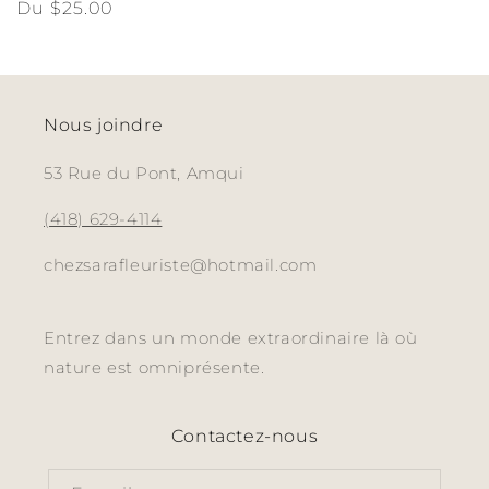
Prix
Du $25.00
habituel
Nous joindre
53 Rue du Pont, Amqui
(418) 629-4114
chezsarafleuriste@hotmail.com
Entrez dans un monde extraordinaire là où
nature est omniprésente.
Contactez-nous